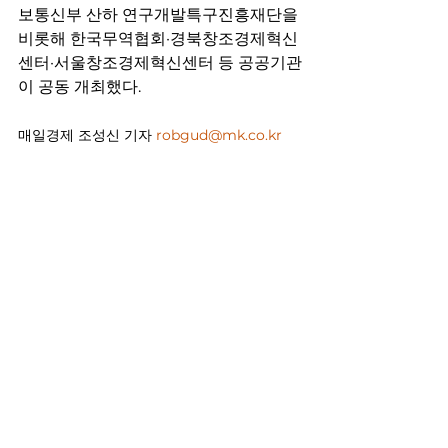
보통신부 산하 연구개발특구진흥재단을 
비롯해 한국무역협회·경북창조경제혁신
센터·서울창조경제혁신센터 등 공공기관
이 공동 개최했다.
매일경제 
조성신 기자 
robgud@mk.co.kr
출처 
https://www.mk.co.kr/news/realestate/10
540229
기사
댓글
댓글을 입력하세요.